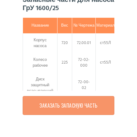
Запасные части для насоса
ГрУ 1600/25
Название
Вес
№ Чертежа
Материал
Корпус
720
72.00.01
ст55Л
насоса
Колесо
72-02-
225
ст55Л
рабочее
000
Диск
72-00-
защитный
02
всасывающий
83
ст55Л
ЗАКАЗАТЬ ЗАПАСНУЮ ЧАСТЬ
Диск
72-00-
защитный
07А
напорный