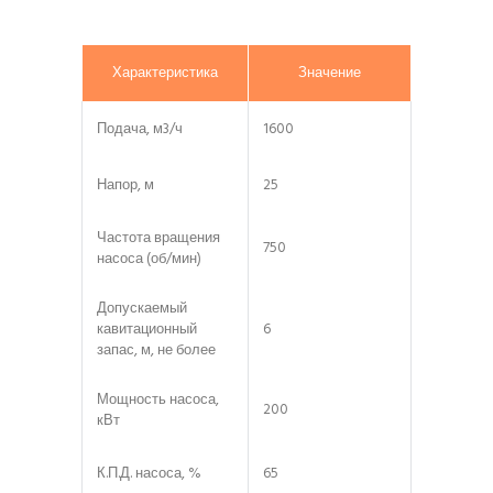
Характеристика
Значение
Подача, м3/ч
1600
Напор, м
25
Частота вращения
750
насоса (об/мин)
Допускаемый
кавитационный
6
запас, м, не более
Мощность насоса,
200
кВт
К.П.Д. насоса, %
65