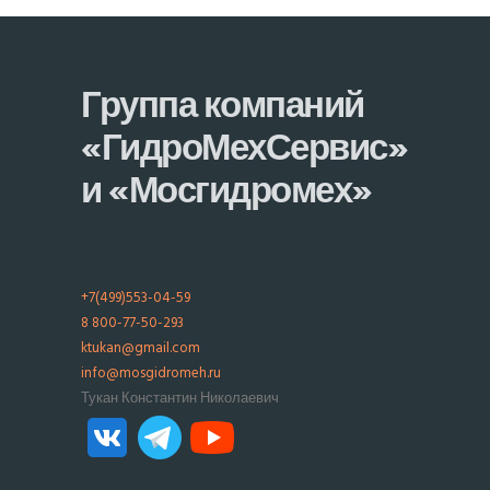
72
ст55Л
Группа компаний
Крышка
72-
всасывающая
1.00.001
«ГидроМехСервис»
160
ст35Л
и «Мосгидромех»
Крышка
72-00-11
напорная
170
ст35Л
+7(499)553-04-59
8 800-77-50-293
ktukan@gmail.com
Втулка
110Н-41-
ст45-
info@mosgidromeh.ru
5
защитная
2
ст40Х
Тукан Константин Николаевич