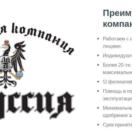
Преим
компа
Работаем с
лицами.
Индивидуаль
Более 20-ти
максимальн
12 филиалов
Помощь в по
эксплуатаци
Минимальны
одобрения з
Срок принят