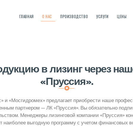
ГЛАВНАЯ
ГЛАВНАЯ
О НАС
ПРОИЗВОДСТВО
УСЛУГИ
ЦЕНЫ
О НАС
Мосгидромех
ЗАВОД ГИДРОМЕХАНИЗИРОВАННОГО ОБОРУДОВАНИЯ
ПРОИЗВОДСТВО
УСЛУГИ
ЦЕНЫ
дукцию в лизинг через наш
«Пруссия».
СТАТЬИ
FAQ
» и «Мосгидромех» предлагает приобрести наше профес
ренным партнером — ЛК «Пруссия». Вы обязательно подп
КОНТАКТЫ
ельством. Менеджеры лизинговой компании «Пруссия» к
ют наиболее выгодную программу с учетом финансовых в