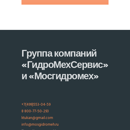
Группа компаний
«ГидроМехСервис»
и «Мосгидромех»
+7(499)553-04-59
8 800-77-50-293
ktukan@gmail.com
info@mosgidromeh.ru