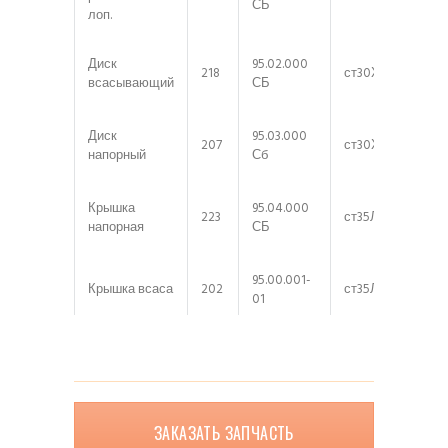
СБ
лоп.
Диск
95.02.000
218
ст30ХГ2СТЛ
всасывающий
СБ
Диск
95.03.000
207
ст30ХГ2СТЛ
напорный
Сб
Крышка
95.04.000
223
ст35Л
напорная
СБ
95.00.001-
Крышка всаса
202
ст35Л
01
Патрубок
95.00.002-
58
ст30ХГ2СТЛ
всаса
01
Втулка
ЗАКАЗАТЬ ЗАПЧАСТЬ
15
38.00.007
ст45-ст40Х
защитная