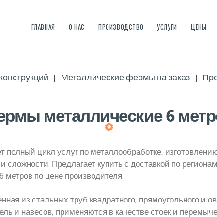
ГЛАВНАЯ
ГЛАВНАЯ
О НАС
ПРОИЗВОДСТВО
УСЛУГИ
ЦЕНЫ
О НАС
Мосгидромех
ЗАВОД ГИДРОМЕХАНИЗИРОВАННОГО ОБОРУДОВАНИЯ
ПРОИЗВОДСТВО
конструкций
Металлические фермы на заказ
Про
УСЛУГИ
ЦЕНЫ
ермы металлические 6 метр
СТАТЬИ
т полный цикл услуг по металлообработке, изготовлени
FAQ
 сложности. Предлагает купить с доставкой по региона
 метров по цене производителя.
КОНТАКТЫ
нная из стальных труб квадратного, прямоугольного и о
ель и навесов, применяются в качестве стоек и перемыч